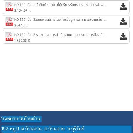
MOIT22_ข้อ_1.บันทึกข้อความ_ที่ผู้บริหารรับทราบรายงานการล่วงละเมิดคุกคามทางเพศในการทำงาน.pdf
2,104.67 K
MOIT22_ข้อ_3.แบบฟอร์มการเผยแพร่ข้อมูลต่อสาธารณะผ่านเว็บไซต์หน่วยงาน.pdf
264.15 K
MOIT22_ข้อ_2.รายงานผลการดำเนินงานตามมาตรการการป้องกันและแก้ไขล่วงละเมิดคุกคามทางเพศในการทำงาน.pdf
1,926.53 K
รงพยาบาลบ้านด่าน
โ
192 หมู่.9 ต.บ้านด่าน อ.บ้านด่าน จ.บุรีรัมย์