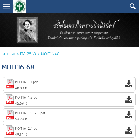
หน้าแรก
>
ITA 2568
>
MOIT16 68
MOIT16 68
MOIT16_1.1.pdf
46.83 K
MOIT16_1.2.pdf
45.69 K
MOIT16_1.3_2.3.pdf
50.90 K
MOIT16_2.1.pdf
49.14 K