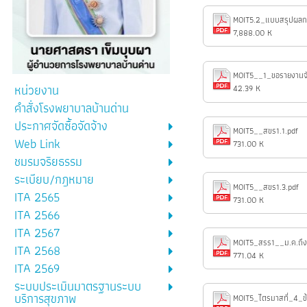
7,888.00 K
MOIT5__1_ขอรายงานจัด
หน่วยงาน
42.39 K
คำสั่งโรงพยาบาลบ้านด่าน
ประกาศจัดซื้อจัดจ้าง
MOIT5__สขร1.1.pdf
Web Link
731.00 K
ชมรมจริยธรรม
ระเบียบ/กฎหมาย
MOIT5__สขร1.3.pdf
ITA 2565
731.00 K
ITA 2566
ITA 2567
MOIT5_สรร1__ม.ค.ถึงม
ITA 2568
771.04 K
ITA 2569
ระบบประเมินมาตรฐานระบบ
บริการสุขภาพ
MOIT5_ไตรมาสที่_4_ข