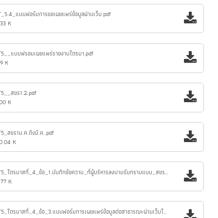
_5.4_แบบฟอร์มการขอเผยแพร่ข้อมูลผ่านเว็บ.pdf
.33 K
T5__แบบฟรอมเผยแพร่รายงานไตรมา.pdf
69 K
T5__สขร1.2.pdf
.00 K
5_สขร1ม.ค.ถึงมี.ค..pdf
0.04 K
MOIT5_ไตรมาสที่_4_ข้อ_1.บันทึกข้อความ_ที่ผู้บริหารลงนามรับทราบแบบ_สขร1.pdf
.77 K
MOIT5_ไตรมาสที่_4_ข้อ_3.แบบฟอร์มการเผยแพร่ข้อมูลต่อสาธารณะผ่านเว็บไซต์ของหน่วยงาน.pdf