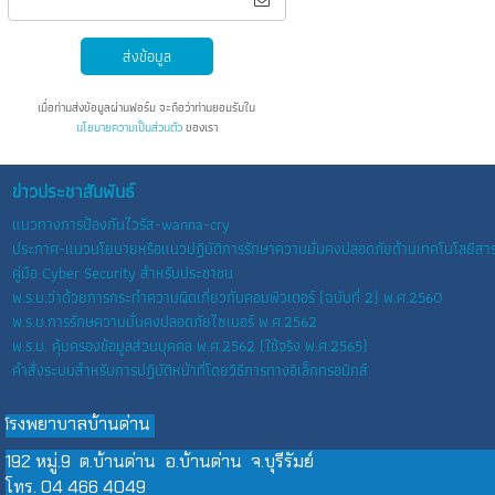
ส่งข้อมูล
เมื่อท่านส่งข้อมูลผ่านฟอร์ม จะถือว่าท่านยอมรับใน
นโยบายความเป็นส่วนตัว
ของเรา
ข่าวประชาสัมพันธ์
แนวทางการป้องกันไวรัส-wanna-cry
ประกาศ-แนวนโยบายหรือแนวปฏิบัติการรักษาความมั่นคงปลอดภัยด้านเทคโนโลยี
คู่มือ Cyber Security สำหรับประชาชน
พ.ร.บ.ว่าด้วยการกระทำความผิดเกี่ยวกับคอมพิวเตอร์ (ฉบับที่ 2) พ.ศ.2560
พ.ร.บ.การรักษความมั่นคงปลอดภัยไซเบอร์ พ.ศ.2562
พ.ร.บ. คุ้มครองข้อมูลส่วนบุคคล พ.ศ.2562 (ใช้จริง พ.ศ.2565)
คำสั่งระบบสำหรับการปฏิบัติหน้าที่โดยวิธีการทางอิเล็กทรอนิกส์
รงพยาบาลบ้านด่าน
โ
192 หมู่.9 ต.บ้านด่าน อ.บ้านด่าน จ.บุรีรัมย์
โทร. 04 466 4049