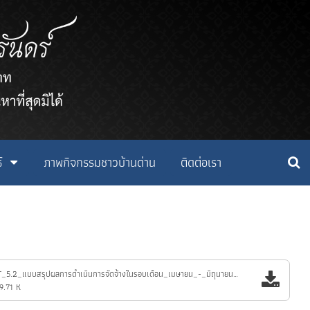
์
ภาพกิจกรรมชาวบ้านด่าน
ติดต่อเรา
MOIT_5.2_แบบสรุปผลการดำเนินการจัดจ้างในรอบเดือน_เมษายน_-_มิถุนายน_2568_ปีงบประมาณ_2568.pdf
9.71 K