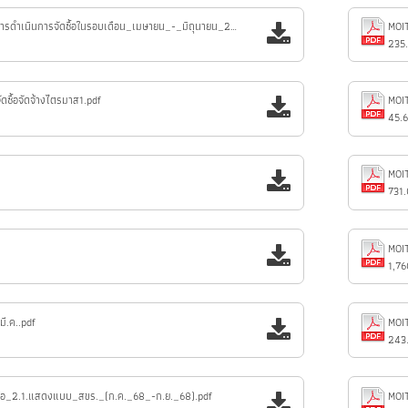
MOIT5.2_แบบสรุปผลการดำเนินการจัดซื้อในรอบเดือน_เมษายน_-_มิถุนายน_2568_ปีงบประมาณ_2568.pdf
MOIT
235
ซื้อจัดจ้างไตรมาส1.pdf
MOI
45.
MOI
731
MOIT
1,76
ี.ค..pdf
243
้อ_2.1.แสดงแบบ_สขร._(ก.ค._68_-ก.ย._68).pdf